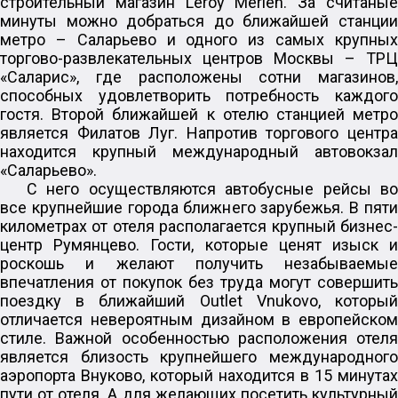
строительный магазин Leroy Merlen. За считаные
минуты можно добраться до ближайшей станции
метро – Саларьево и одного из самых крупных
торгово-развлекательных центров Москвы – ТРЦ
«Саларис», где расположены сотни магазинов,
способных удовлетворить потребность каждого
гостя. Второй ближайшей к отелю станцией метро
является Филатов Луг. Напротив торгового центра
находится крупный международный автовокзал
«Саларьево».
С него осуществляются автобусные рейсы во
все крупнейшие города ближнего зарубежья. В пяти
километрах от отеля располагается крупный бизнес-
центр Румянцево. Гости, которые ценят изыск и
роскошь и желают получить незабываемые
впечатления от покупок без труда могут совершить
поездку в ближайший Outlet Vnukovo, который
отличается невероятным дизайном в европейском
стиле. Важной особенностью расположения отеля
является близость крупнейшего международного
аэропорта Внуково, который находится в 15 минутах
пути от отеля. А для желающих посетить культурный