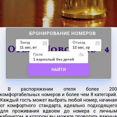
БРОНИРОВАНИЕ НОМЕРОВ
Заезд
Отъезд
Отель Новотель - 4
11 авг, вт
12 авг, ср
Гости
звезды
1 взрослый без детей
НАЙТИ
В распоряжении отеля более 200
комфортабельных номеров и более чем 8 категорий.
Каждый гость может выбрать любой номер, начиная
от комфортного стандарта, идеально подходящего
для проживания вдвоем до номера с личным
кабинетом, в котором вы можете проводить важные